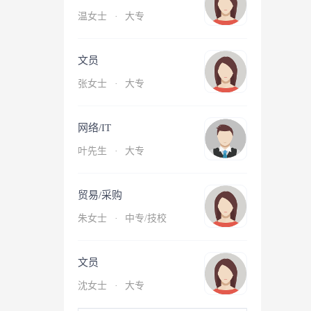
温女士
·
大专
文员
张女士
·
大专
网络/IT
叶先生
·
大专
贸易/采购
朱女士
·
中专/技校
文员
沈女士
·
大专