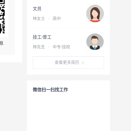
文员
林女士
·
高中
技工/普工
息
林先生
·
中专/技校
查看更多简历
微信扫一扫找工作