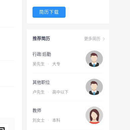
简历下载
推荐简历
更多简历
行政/后勤
吴先生
·
大专
其他职位
卢先生
·
高中以下
教师
刘女士
·
本科