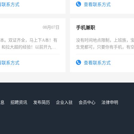
训手机拍摄剪辑，教你玩转抖
看联系方式
查看联系方式
也可以成为拍摄达人！你也可以
摄达人！
08月07日
手机兼职
，B本。双证齐全，马上下A本！有
没有时间地点限制，上班族，
，和拉大超的经验！以前开九米
生党都可，只要你有手机，有
土车
间，一单一结，一天二三十不
勤快的四五十，每天挣零花钱
看联系方式
查看联系方式
信息
招聘资讯
发布简历
企业入驻
会员中心
法律申明
们