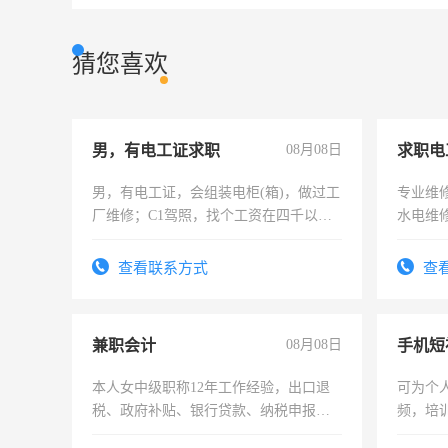
猜您喜欢
男，有电工证求职
08月08日
求职电
男，有电工证，会组装电柜(箱)，做过工
专业维
厂维修；C1驾照，找个工资在四千以
水电维
上，枣强县以外需要有住宿，保险勿扰
电话
查看联系方式
查
兼职会计
08月08日
本人女中级职称12年工作经验，出口退
可为个
税、政府补贴、银行贷款、纳税申报、
频，培
为各类公司策划，设建新账，理乱账业
可为个