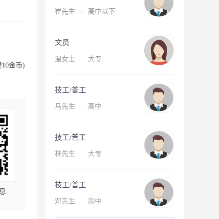
崔先生
·
高中以下
文员
温女士
·
大专
10金币)
技工/普工
马先生
·
高中
技工/普工
林先生
·
大专
技工/普工
息
邓先生
·
高中