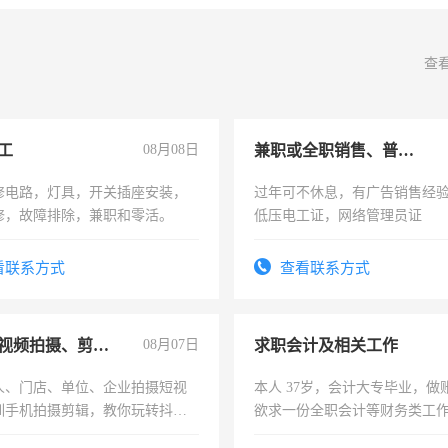
查
工
08月08日
兼职或全职销售、普工、维修
修电路，灯具，开关插座安装，
过年可不休息，有广告销售经
修，故障排除，兼职和零活。
低压电工证，网络管理员证
看联系方式
查看联系方式
手机短视频拍摄、剪辑、抖音快手
08月07日
求职会计及相关工作
人、门店、单位、企业拍摄短视
本人 37岁，会计大专毕业，做
训手机拍摄剪辑，教你玩转抖音
欲求一份全职会计等财务类工
人、门店、单位、企业拍摄短视
计证