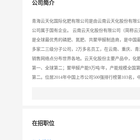
公司简介
青海云天化国际化肥有限公司是由云南云天化股份有限
公司属于国有企业。 云南云天化股份有限公司（简称云天
是全球最优秀的磷肥、氮肥、共聚甲醛制造商，是中国最大
多家二三级分子公司，2万多名员工，在云南、重庆、青
销售网络点分布世界各地。云天化股份主要产品中，化肥总
第一、全球第二；聚甲醛产能9万吨/年，产能规模全国第
第二。位居2014年中国上市公司500强排行榜第103
海省西宁市（国家级）经济技术开发区甘河工业园区内，占
生产基地。目前公司将具备40万吨/年合成氨、12万吨/年
肥产品的生产能力。
在招职位