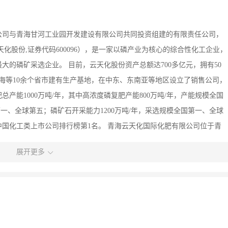
公司与青海甘河工业园开发建设有限公司共同投资组建的有限责任公司，
化股份,证券代码600096），是一家以磷产业为核心的综合性化工企业，
的磷矿采选企业。 目前，云天化股份资产总额达700多亿元，拥有50
海等10余个省市建有生产基地，在中东、东南亚等地区设立了销售公司，
产能1000万吨/年，其中高浓度磷复肥产能800万吨/年，产能规模全国
一、全球第五；磷矿石开采能力1200万吨/年，采选规模全国第一、全球
名，中国化工类上市公司排行榜第1名。 青海云天化国际化肥有限公司位于青
地面积1300亩，年产化肥124万吨，是（我国）西北地区最大的磷复肥
展开更多
磷酸、24万吨/年磷酸二铵、80万吨/年复合肥或尿素、20万吨/料浆法复合