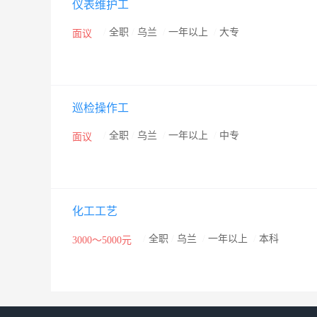
仪表维护工
/
全职
/
乌兰
/
一年以上
/
大专
面议
巡检操作工
/
全职
/
乌兰
/
一年以上
/
中专
面议
化工工艺
/
全职
/
乌兰
/
一年以上
/
本科
3000～5000元