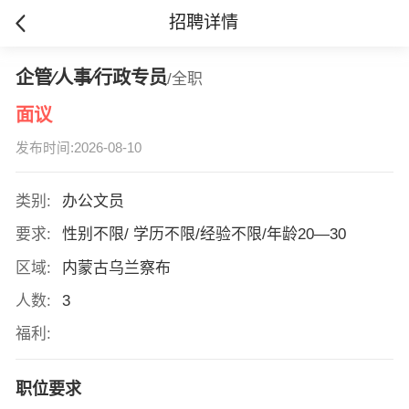
招聘详情
企管∕人事∕行政专员
/全职
面议
发布时间:2026-08-10
类别:
办公文员
要求:
性别不限/ 学历不限/经验不限/年龄20—30
区域:
内蒙古乌兰察布
人数:
3
福利:
职位要求