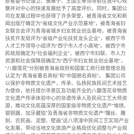
原省委书记强卫、骆惠宁、王国生等领导前往我中心视
察并对中心的快速发展给予了高度评价。同时，集团公
司在发展过程中也获得了许多荣誉，被青海省文化和新
闻出版厅确定为“省级文化产业示范基地”，被青海省妇
女联合会评为青海省城乡妇女就业创业基地，被青海省
扶贫开发局评为“省级产业化扶贫龙头企业”，被西宁市
人才工作领导小组评为“西宁市人才小高地”。被西宁市
民政局确定为“社会福利企业”，被西宁市妇联、市人力
资源和社会保障局确定为“西宁市妇女就业创业基地”，
“八瓣莲花”分别被青海省政府和国家工商行政管理总局
认定为“青海省著名商标”和“中国驰名商标”。 集团公司
以保护非物质文化遗产，传承、弘扬民族民间艺术技艺
为使命，依托塔尔寺景区及功能齐全的八瓣莲花非物质
文化遗产传承体验中心的非遗传承人及民间工艺大师资
源，推动文化底蕴深厚的国家级非物质文化遗产“堆绣、
银铜器、加牙藏毯”及青海省非物质文化遗产“镶丝、雕
刻、农民画、泥塑、壁画”这八项湟中民间工艺实现产业
化发展，带动当地文化旅游产业格局优化调整与产业规