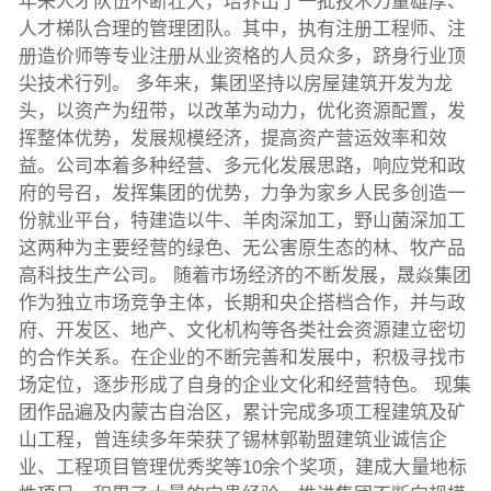
年来人才队伍不断壮大，培养出了一批技术力量雄厚、
人才梯队合理的管理团队。其中，执有注册工程师、注
册造价师等专业注册从业资格的人员众多，跻身行业顶
尖技术行列。 多年来，集团坚持以房屋建筑开发为龙
头，以资产为纽带，以改革为动力，优化资源配置，发
挥整体优势，发展规模经济，提高资产营运效率和效
益。公司本着多种经营、多元化发展思路，响应党和政
府的号召，发挥集团的优势，力争为家乡人民多创造一
份就业平台，特建造以牛、羊肉深加工，野山菌深加工
这两种为主要经营的绿色、无公害原生态的林、牧产品
高科技生产公司。 随着市场经济的不断发展，晟焱集团
作为独立市场竞争主体，长期和央企搭档合作，并与政
府、开发区、地产、文化机构等各类社会资源建立密切
的合作关系。在企业的不断完善和发展中，积极寻找市
场定位，逐步形成了自身的企业文化和经营特色。 现集
团作品遍及内蒙古自治区，累计完成多项工程建筑及矿
山工程，曾连续多年荣获了锡林郭勒盟建筑业诚信企
业、工程项目管理优秀奖等10余个奖项，建成大量地标