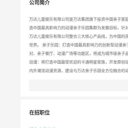
公司简介
万达儿童娱乐有限公司是万达集团旗下投资中国亲子家庭
造中国最具影响力的动漫亲子乐园集群为发展目标，针对
万达儿童娱乐有限公司整合三大核心产品线，为中国的
世界。 亲子乐园：打造中国最具影响力的创新型动漫亲
对、亲子餐厅、动漫广场等功能区，将成为城市级亲子品
动漫：将打造中国最受欢迎的卡通明星家族，开发原创
内外潮流动漫资源，建设与万达亲子乐园全方位融合的动
子在线是万达线下亲子乐园“让孩子在梦想中成长”理念
乐园形成强大支撑。
在招职位